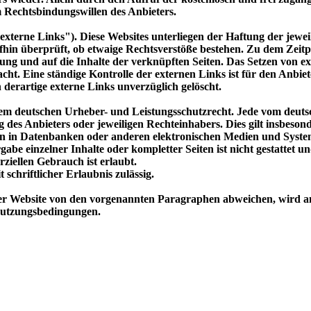
m Rechtsbindungswillen des Anbieters.
xterne Links"). Diese Websites unterliegen der Haftung der jeweil
hin überprüft, ob etwaige Rechtsverstöße bestehen. Zu dem Zeitpu
ltung und auf die Inhalte der verknüpften Seiten. Das Setzen von ex
cht. Eine ständige Kontrolle der externen Links ist für den Anbie
derartige externe Links unverzüglich gelöscht.
n dem deutschen Urheber- und Leistungsschutzrecht. Jede vom deut
des Anbieters oder jeweiligen Rechteinhabers. Dies gilt insbesond
 in Datenbanken oder anderen elektronischen Medien und Systemen
abe einzelner Inhalte oder kompletter Seiten ist nicht gestattet u
ziellen Gebrauch ist erlaubt.
 schriftlicher Erlaubnis zulässig.
er Website von den vorgenannten Paragraphen abweichen, wird an 
 Nutzungsbedingungen.