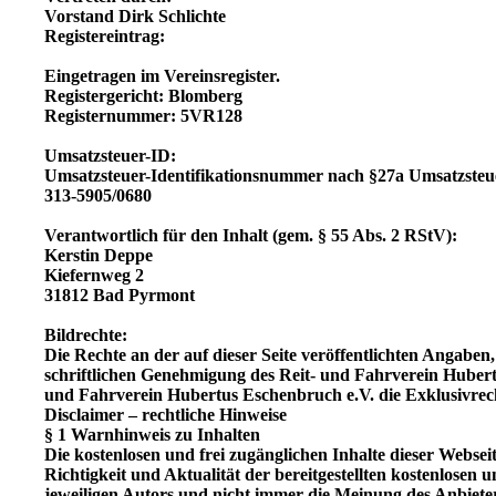
Vorstand Dirk Schlichte
Registereintrag:
Eingetragen im Vereinsregister.
Registergericht: Blomberg
Registernummer: 5VR128
Umsatzsteuer-ID:
Umsatzsteuer-Identifikationsnummer nach §27a Umsatzsteue
313-5905/0680
Verantwortlich für den Inhalt (gem. § 55 Abs. 2 RStV):
Kerstin Deppe
Kiefernweg 2
31812 Bad Pyrmont
Bildrechte:
Die Rechte an der auf dieser Seite veröffentlichten Angabe
schriftlichen Genehmigung des Reit- und Fahrverein Hubert
und Fahrverein Hubertus Eschenbruch e.V. die Exklusivrech
Disclaimer – rechtliche Hinweise
§ 1 Warnhinweis zu Inhalten
Die kostenlosen und frei zugänglichen Inhalte dieser Websei
Richtigkeit und Aktualität der bereitgestellten kostenlose
jeweiligen Autors und nicht immer die Meinung des Anbieter