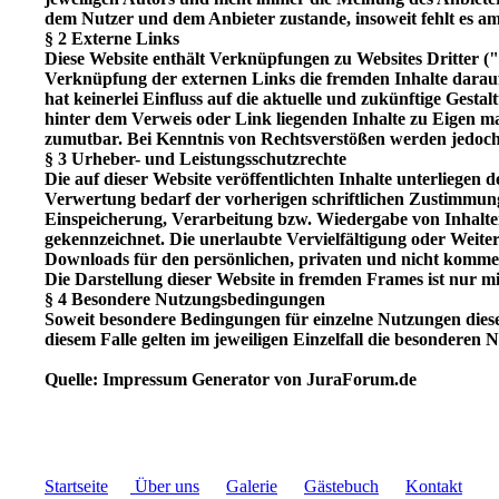
dem Nutzer und dem Anbieter zustande, insoweit fehlt es a
§ 2 Externe Links
Diese Website enthält Verknüpfungen zu Websites Dritter ("e
Verknüpfung der externen Links die fremden Inhalte darauf
hat keinerlei Einfluss auf die aktuelle und zukünftige Gesta
hinter dem Verweis oder Link liegenden Inhalte zu Eigen ma
zumutbar. Bei Kenntnis von Rechtsverstößen werden jedoch 
§ 3 Urheber- und Leistungsschutzrechte
Die auf dieser Website veröffentlichten Inhalte unterliege
Verwertung bedarf der vorherigen schriftlichen Zustimmung 
Einspeicherung, Verarbeitung bzw. Wiedergabe von Inhalten
gekennzeichnet. Die unerlaubte Vervielfältigung oder Weiterg
Downloads für den persönlichen, privaten und nicht kommer
Die Darstellung dieser Website in fremden Frames ist nur mit
§ 4 Besondere Nutzungsbedingungen
Soweit besondere Bedingungen für einzelne Nutzungen dies
diesem Falle gelten im jeweiligen Einzelfall die besonderen
Quelle: Impressum Generator von JuraForum.de
Startseite
Über uns
Galerie
Gästebuch
Kontakt