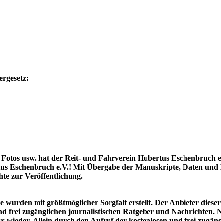
rgesetz:
n, Fotos usw. hat der Reit- und Fahrverein Hubertus Eschenbruch 
us Eschenbruch e.V.! Mit Übergabe der Manuskripte, Daten und B
te zur Veröffentlichung.
te wurden mit größtmöglicher Sorgfalt erstellt. Der Anbieter die
n und frei zugänglichen journalistischen Ratgeber und Nachrichten
s wieder. Allein durch den Aufruf der kostenlosen und frei zugäng