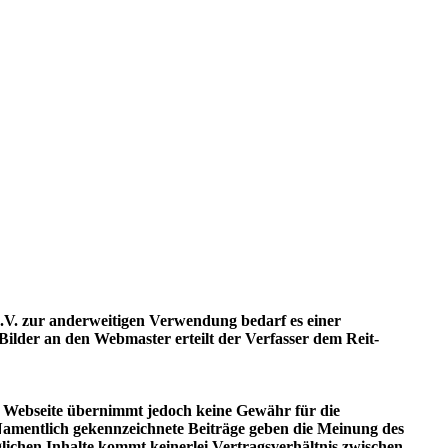
e.V. zur anderweitigen Verwendung bedarf es einer
ilder an den Webmaster erteilt der Verfasser dem Reit-
ser Webseite übernimmt jedoch keine Gewähr für die
. Namentlich gekennzeichnete Beiträge geben die Meinung des
lichen Inhalte kommt keinerlei Vertragsverhältnis zwischen